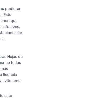
 no pudieron
o. Esto
tienen que
 esfuerzos.
staciones de
cía.
tras Hojas de
morice todas
a más
u licencia
 evite tener
de este