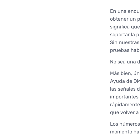
En una encue
obtener un p
significa qu
soportar la 
Sin nuestras
pruebas habi
No sea una d
Más bien, ún
Ayuda de DMV
las señales 
importantes 
rápidamente.
que volver a
Los números 
momento hast